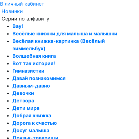
В личный кабинет
Новинки
Серии по алфавиту
Вау!
Весёлые книжки для малыша и малышки
Весёлая книжка-картинка (Весёлый
виммельбух)
Волшебная книга
Вот так история!
Гимназистки
Давай познакомимся
Давным-давно
Девочки
Детвора
Дети мира
Добрая книжка
Дорога к счастью
Досуг малыша
Друзья-товарищи