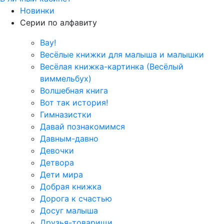
Новинки
Серии по алфавиту
Вау!
Весёлые книжки для малыша и малышки
Весёлая книжка-картинка (Весёлый
виммельбух)
Волшебная книга
Вот так история!
Гимназистки
Давай познакомимся
Давным-давно
Девочки
Детвора
Дети мира
Добрая книжка
Дорога к счастью
Досуг малыша
Друзья-товарищи