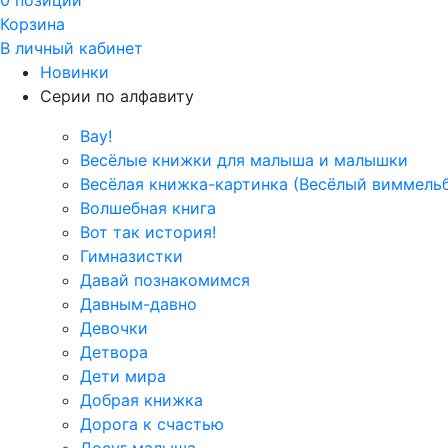
Корзина
В личный кабинет
Новинки
Серии по алфавиту
Вау!
Весёлые книжки для малыша и малышки
Весёлая книжка-картинка (Весёлый виммель
Волшебная книга
Вот так история!
Гимназистки
Давай познакомимся
Давным-давно
Девочки
Детвора
Дети мира
Добрая книжка
Дорога к счастью
Досуг малыша