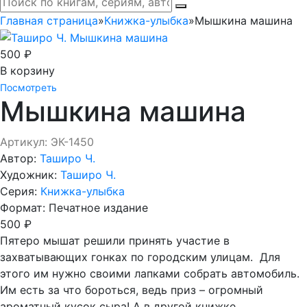
Главная страница
»
Книжка-улыбка
»
Мышкина машина
500 ₽
В корзину
Посмотреть
Мышкина машина
Артикул: ЭК-1450
Автор:
Таширо Ч.
Художник:
Таширо Ч.
Серия:
Книжка-улыбка
Формат:
Печатное издание
500 ₽
Пятеро мышат решили принять участие в
захватывающих гонках по городским улицам. Для
этого им нужно своими лапками собрать автомобиль.
Им есть за что бороться, ведь приз – огромный
ароматный кусок сыра! А в другой книжке