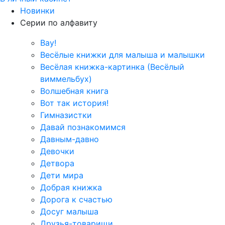
Новинки
Серии по алфавиту
Вау!
Весёлые книжки для малыша и малышки
Весёлая книжка-картинка (Весёлый
виммельбух)
Волшебная книга
Вот так история!
Гимназистки
Давай познакомимся
Давным-давно
Девочки
Детвора
Дети мира
Добрая книжка
Дорога к счастью
Досуг малыша
Друзья-товарищи