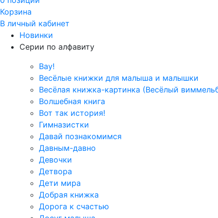
Корзина
В личный кабинет
Новинки
Серии по алфавиту
Вау!
Весёлые книжки для малыша и малышки
Весёлая книжка-картинка (Весёлый виммель
Волшебная книга
Вот так история!
Гимназистки
Давай познакомимся
Давным-давно
Девочки
Детвора
Дети мира
Добрая книжка
Дорога к счастью
Досуг малыша