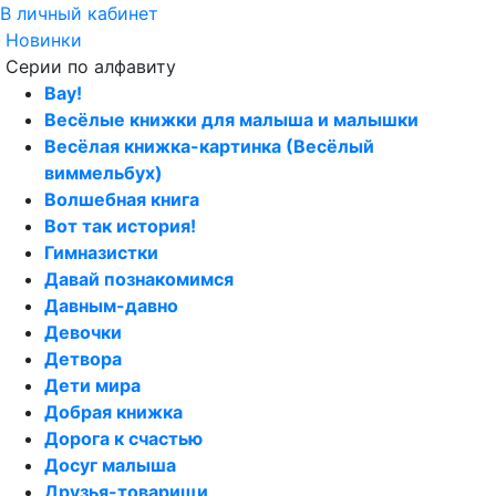
В личный кабинет
Новинки
Серии по алфавиту
Вау!
Весёлые книжки для малыша и малышки
Весёлая книжка-картинка (Весёлый
виммельбух)
Волшебная книга
Вот так история!
Гимназистки
Давай познакомимся
Давным-давно
Девочки
Детвора
Дети мира
Добрая книжка
Дорога к счастью
Досуг малыша
Друзья-товарищи