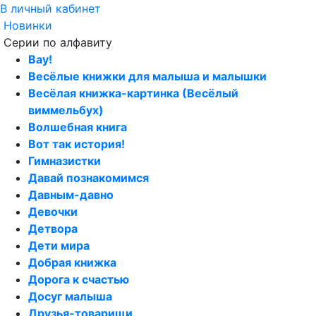
В личный кабинет
Новинки
Серии по алфавиту
Вау!
Весёлые книжки для малыша и малышки
Весёлая книжка-картинка (Весёлый
виммельбух)
Волшебная книга
Вот так история!
Гимназистки
Давай познакомимся
Давным-давно
Девочки
Детвора
Дети мира
Добрая книжка
Дорога к счастью
Досуг малыша
Друзья-товарищи