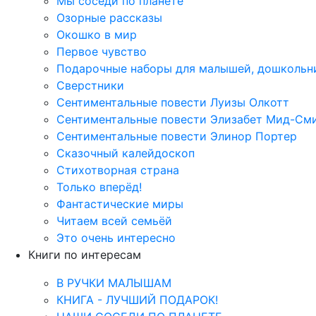
Мы соседи по планете
Озорные рассказы
Окошко в мир
Первое чувство
Подарочные наборы для малышей, дошкольн
Сверстники
Сентиментальные повести Луизы Олкотт
Сентиментальные повести Элизабет Мид-См
Сентиментальные повести Элинор Портер
Сказочный калейдоскоп
Стихотворная страна
Только вперёд!
Фантастические миры
Читаем всей семьёй
Это очень интересно
Книги по интересам
В РУЧКИ МАЛЫШАМ
КНИГА - ЛУЧШИЙ ПОДАРОК!