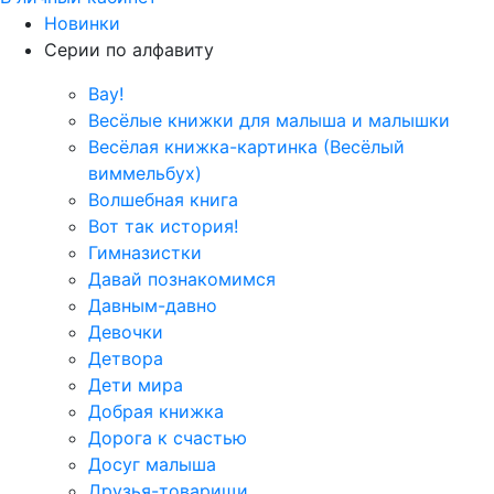
Новинки
Серии по алфавиту
Вау!
Весёлые книжки для малыша и малышки
Весёлая книжка-картинка (Весёлый
виммельбух)
Волшебная книга
Вот так история!
Гимназистки
Давай познакомимся
Давным-давно
Девочки
Детвора
Дети мира
Добрая книжка
Дорога к счастью
Досуг малыша
Друзья-товарищи