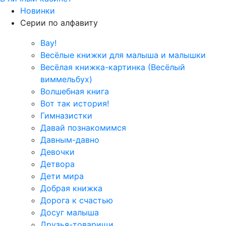
Новинки
Серии по алфавиту
Вау!
Весёлые книжки для малыша и малышки
Весёлая книжка-картинка (Весёлый
виммельбух)
Волшебная книга
Вот так история!
Гимназистки
Давай познакомимся
Давным-давно
Девочки
Детвора
Дети мира
Добрая книжка
Дорога к счастью
Досуг малыша
Друзья-товарищи