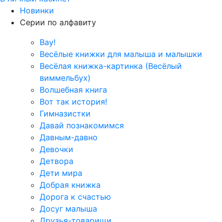
Новинки
Серии по алфавиту
Вау!
Весёлые книжки для малыша и малышки
Весёлая книжка-картинка (Весёлый
виммельбух)
Волшебная книга
Вот так история!
Гимназистки
Давай познакомимся
Давным-давно
Девочки
Детвора
Дети мира
Добрая книжка
Дорога к счастью
Досуг малыша
Друзья-товарищи