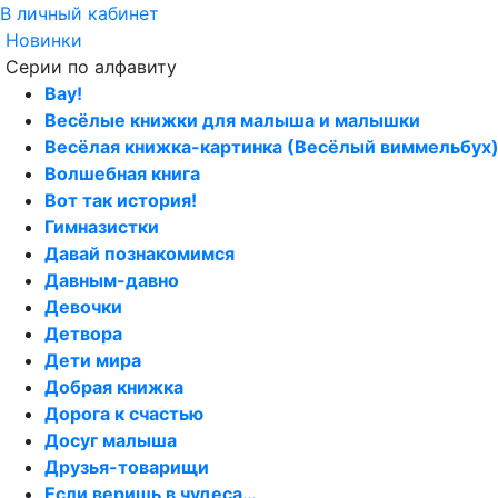
В личный кабинет
Новинки
Серии по алфавиту
Вау!
Весёлые книжки для малыша и малышки
Весёлая книжка-картинка (Весёлый виммельбух
Волшебная книга
Вот так история!
Гимназистки
Давай познакомимся
Давным-давно
Девочки
Детвора
Дети мира
Добрая книжка
Дорога к счастью
Досуг малыша
Друзья-товарищи
Если веришь в чудеса…