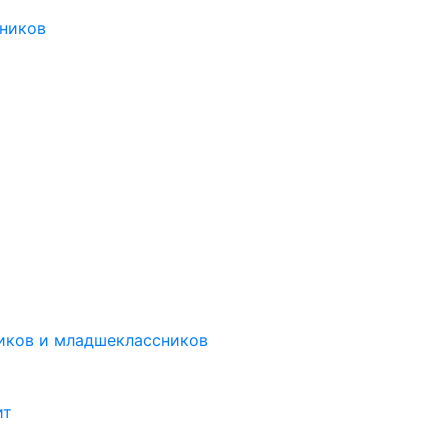
ников
иков и младшеклассников
ит