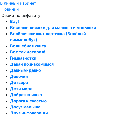
В личный кабинет
Новинки
Серии по алфавиту
Вау!
Весёлые книжки для малыша и малышки
Весёлая книжка-картинка (Весёлый
виммельбух)
Волшебная книга
Вот так история!
Гимназистки
Давай познакомимся
Давным-давно
Девочки
Детвора
Дети мира
Добрая книжка
Дорога к счастью
Досуг малыша
Друзья-товарищи