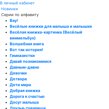
В личный кабинет
Новинки
Серии по алфавиту
Вау!
Весёлые книжки для малыша и малышки
Весёлая книжка-картинка (Весёлый
виммельбух)
Волшебная книга
Вот так история!
Гимназистки
Давай познакомимся
Давным-давно
Девочки
Детвора
Дети мира
Добрая книжка
Дорога к счастью
Досуг малыша
Друзья-товарищи